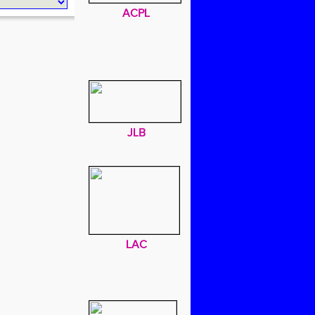
ACPL
JLB
LAC