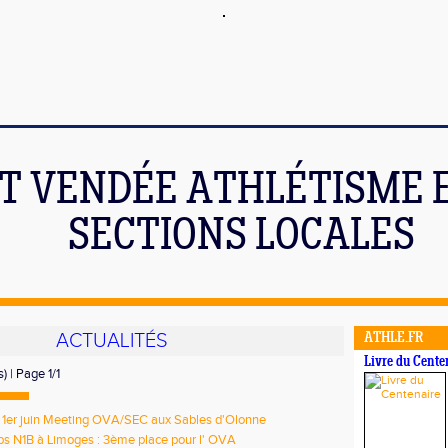
T VENDÉE ATHLÉTISME E
SECTIONS LOCALES
ACTUALITÉS
ATHLE.FR
Livre du Cente
) | Page 1/1
1er juin Meeting OVA/SEC aux Sables d'Olonne
ubs N1B à Limoges : 3ème place pour l' OVA