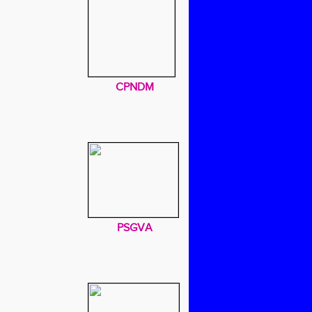
CPNDM
PSGVA