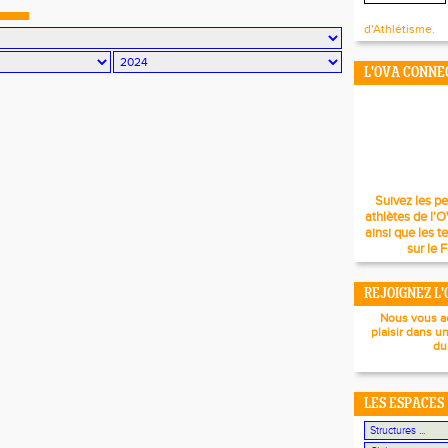
d'Athlétisme.
L'OVA CONNE
Suivez les p
athlètes de l'
ainsi que les t
sur le 
REJOIGNEZ L'
Nous vous a
plaisir dans u
du
LES ESPACES