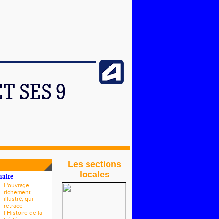
T SES 9
Les sections
locales
naire
L'ouvrage
richement
illustré, qui
retrace
l’Histoire de la