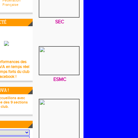
Fédération
Française
SEC
CTÉ
erformances des
OVA en temps réel
emps forts du club
Facebook !
ESMC
OVA !
ccueillons avec
ne des 9 sections
 club.