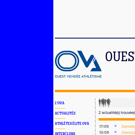
OUES
L'OVA
2 actualité(s) trouvée(s
ACTUALITÉS
ATHLÈTES ÉLITE OVA
>
17/05
Samedi 
>
13/05
Intercl
INTERCLUBS